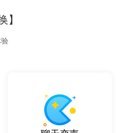
换】
体验